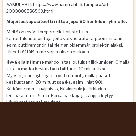
AAMULEHTI:
https://www.aamulehti.fi/tampere/art-
2000008586503.html
Majoituskapasiteetti riittää jopa 80 henkilön ryhmälle.
Meillä on myös Tampereella kalustettuja
kerrostalohuoneistoja, joita voi vuokrata tarpeen mukaan
esim. putkiremontin tai hieman pidemmän projektin ajaksi.
Hinnat räätälöimme sopimuksen mukaan.
Hyvä sijaintimme
mahdollistaa joutuisan liikkumisen. Omalla
autolla matka keskustaan taittuu n. 10 minuutissa.
Myös linja-autoyhteydet ovat mainiot ja niillä pääset
keskustaan n. 20 minuutissa (ks. esim. linjat
80
).
Särkänniemen Huvipuisto, Näsinneula ja Pirkkalan
lentoasema n. 15 min. Ruokapaikkoja ja kauppa löytyy
kävelymatkan etäisyydeltä.
Ympäristön kumpuileva maasto valaistuine reitteineen
tarjoaa virkistävän mahdollisuuden liikkua ja nauttia
luonnosta lähellä kaupungin keskustaa.