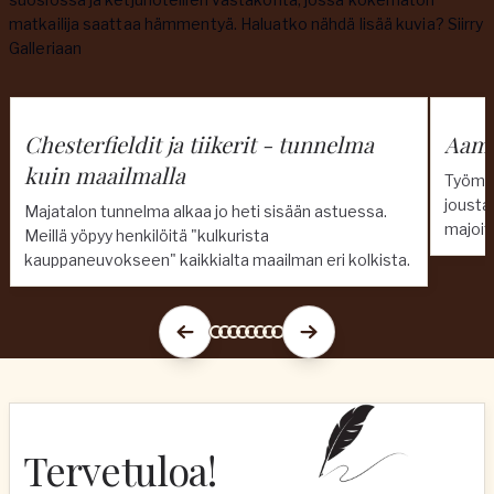
matkailija saattaa hämmentyä. Haluatko nähdä lisää kuvia?
Siirry
Galleriaan
Chesterfieldit ja tiikerit - tunnelma
Aami
kuin maailmalla
Työmatk
jousta
Majatalon tunnelma alkaa jo heti sisään astuessa.
majoit
Meillä yöpyy henkilöitä "kulkurista
kauppaneuvokseen" kaikkialta maailman eri kolkista.
Tervetuloa!