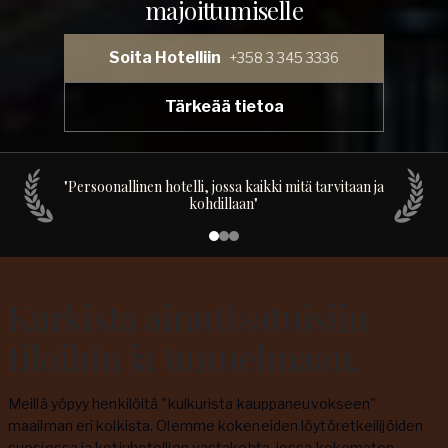
majoittumiselle
Soita Hotelliin
+358 3 345 3336
Tärkeää tietoa
"
Persoonallinen hotelli, jossa kaikki mitä tarvitaan ja
kohdillaan
"
Kurkista ainutlaatuisiin
tiloihin ja tunnelmaan.
Meillä yöpyy henkilöitä "kulkurista kauppaneuvokseen"
maailman eri kolkista. Olemme kokeneiden löytöretkeilijöiden
suosiossa ja ketjuhotellien vastakohta, jossa kokematon