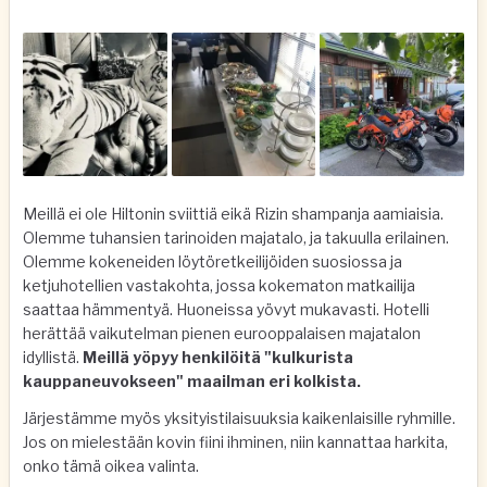
Meillä ei ole Hiltonin sviittiä eikä Rizin shampanja aamiaisia.
Olemme tuhansien tarinoiden majatalo, ja takuulla erilainen.
Olemme kokeneiden löytöretkeilijöiden suosiossa ja
ketjuhotellien vastakohta, jossa kokematon matkailija
saattaa hämmentyä. Huoneissa yövyt mukavasti. Hotelli
herättää vaikutelman pienen eurooppalaisen majatalon
idyllistä.
Meillä yöpyy henkilöitä "kulkurista
kauppaneuvokseen" maailman eri kolkista.
Järjestämme myös yksityistilaisuuksia kaikenlaisille ryhmille.
Jos on mielestään kovin fiini ihminen, niin kannattaa harkita,
onko tämä oikea valinta.