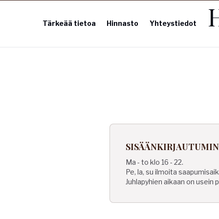
Tärkeää tietoa
Hinnasto
Yhteystiedot
SISÄÄNKIRJAUTUMI
Ma - to klo 16 - 22.
Pe, la, su ilmoita saapumisa
Juhlapyhien aikaan on usein p