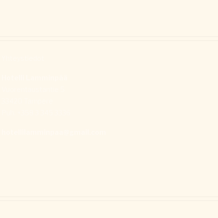
Yhteystiedot
Hotelli Lamminpää
Vuorentaustantie 5
33420 Tampere
Puh. +358 3 345 3336
hotellilamminpaa@gmail.com