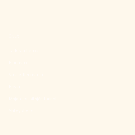
Sivut
Tärkeää tietoa
Hinnasto
Varaustiedustelu
Kuvia
Majatalon pitäjän tarinat
Yhteystiedot