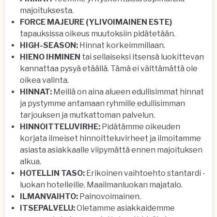
majoituksesta.
FORCE MAJEURE (YLIVOIMAINEN ESTE)
tapauksissa oikeus muutoksiin pidätetään.
HIGH-SEASON:
Hinnat korkeimmillaan.
HIENO IHMINEN
tai sellaiseksi itsensä luokittevan
kannattaa pysyä etäällä. Tämä ei välttämättä ole
oikea valinta.
HINNAT:
Meillä on aina alueen edullisimmat hinnat
ja pystymme antamaan ryhmille edullisimman
tarjouksen ja mutkattoman palvelun.
HINNOITTELUVIRHE:
Pidätämme oikeuden
korjata ilmeiset hinnoitteluvirheet ja ilmoitamme
asiasta asiakkaalle viipymättä ennen majoituksen
alkua.
HOTELLIN TASO:
Erikoinen vaihtoehto stantardi -
luokan hotelleille. Maailmanluokan majatalo.
ILMANVAIHTO:
Painovoimainen.
ITSEPALVELU:
Oletamme asiakkaidemme