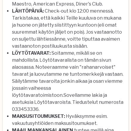
Maestro, American Express, Diner's Club.
LÄHTÖPÄIVÄ:
Check-out klo 12:00 mennessä.
Tarkistakaa, että kaikki Teille kuuluva on mukana
ja huone on jätetty siistittyyn kuntoon (eli omat
suuremmat käytön jäljet on pois). Jos vastaanotto
on suljettu lähtiessänne, voitte tiputtaa avaimen
vastaanoton postiluukusta sisään.
LÖYTÖTAVARAT:
Soitamme, mikäli se on
mahdollista. Löytötavaralista on tämän sivun
alaosassa. Noteeraamme vain "rahanarvoiset"
tavarat ja luovutamme ne tuntomerkkejä vastaan.
Säilytämme tavaroita jonkin aikaa ja osan viemme
jossain vaiheessa
löytötavaratoimistoon.Sovellamme lakia ja
asetuksia Löytötavaroista. Tiedustelut numerosta
033453336.
MAKSUSITOUMUKSET:
Hyväksymme esim.
vakuutusyhtiöiden maksusitoumukset.
MAAILMANKANSALAINEN
tuntee meillä aina