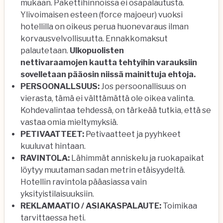
mukaan. Pakettihinnoissa ei osapalautusta.
Ylivoimaisen esteen (force majoeur) vuoksi
hotellilla on oikeus perua huonevaraus ilman
korvausvelvollisuutta. Ennakkomaksut
palautetaan.
Ulkopuolisten
nettivaraamojen
kautta tehtyihin varauksiin
sovelletaan pääosin niissä mainittuja ehtoja.
PERSOONALLSUUS:
Jos persoonallisuus on
vierasta, tämä ei välttämättä ole oikea valinta.
Kohdevalintaa tehdessä, on tärkeää tutkia, että se
vastaa omia mieltymyksiä.
PETIVAATTEET:
Petivaatteet ja pyyhkeet
kuuluvat hintaan.
RAVINTOLA:
Lähimmät anniskelu ja ruokapaikat
löytyy muutaman sadan metrin etäisyydeltä.
Hotellin ravintola pääasiassa vain
yksityistilaisuuksiin.
REKLAMAATIO / ASIAKASPALAUTE:
Toimikaa
tarvittaessa heti.