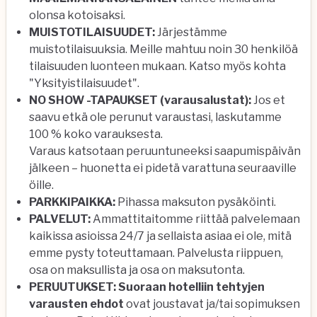
olonsa kotoisaksi.
MUISTOTILAISUUDET:
Järjestämme
muistotilaisuuksia. Meille mahtuu noin 30 henkilöä
tilaisuuden luonteen mukaan. Katso myös kohta
"Yksityistilaisuudet".
NO SHOW -TAPAUKSET (varausalustat):
Jos et
saavu etkä ole perunut varaustasi, laskutamme
100 % koko varauksesta.
Varaus katsotaan peruuntuneeksi saapumispäivän
jälkeen – huonetta ei pidetä varattuna seuraaville
öille.
PARKKIPAIKKA:
Pihassa maksuton pysäköinti.
PALVELUT:
Ammattitaitomme riittää palvelemaan
kaikissa asioissa 24/7 ja sellaista asiaa ei ole, mitä
emme pysty toteuttamaan. Palvelusta riippuen,
osa on maksullista ja osa on maksutonta.
PERUUTUKSET: Suoraan hotelliin tehtyjen
varausten ehdot
ovat joustavat ja/tai sopimuksen