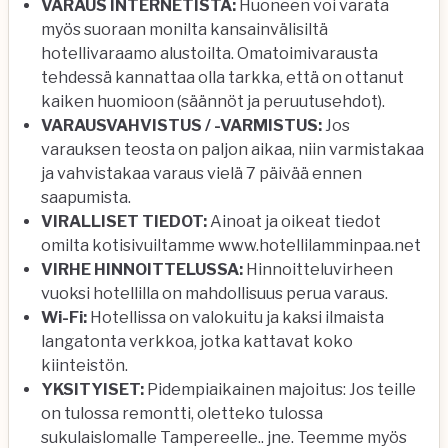
VARAUS INTERNETISTÄ:
Huoneen voi varata
myös suoraan monilta kansainvälisiltä
hotellivaraamo alustoilta. Omatoimivarausta
tehdessä kannattaa olla tarkka, että on ottanut
kaiken huomioon (säännöt ja peruutusehdot).
VARAUSVAHVISTUS / -VARMISTUS:
Jos
varauksen teosta on paljon aikaa, niin varmistakaa
ja vahvistakaa varaus vielä 7 päivää ennen
saapumista.
VIRALLISET TIEDOT:
Ainoat ja oikeat tiedot
omilta kotisivuiltamme
www.hotellilamminpaa.net
VIRHE HINNOITTELUSSA:
Hinnoitteluvirheen
vuoksi hotellilla on mahdollisuus perua varaus.
Wi-Fi:
Hotellissa on valokuitu ja kaksi ilmaista
langatonta verkkoa, jotka kattavat koko
kiinteistön.
YKSITYISET:
Pidempiaikainen majoitus: Jos teille
on tulossa remontti, oletteko tulossa
sukulaislomalle Tampereelle.. jne. Teemme myös