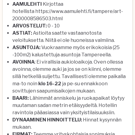
AAMULEHTI
Kirjottaa
hotellista
https://www.aamulehti.fi/tampere/art-
2000008586503.html
ARVOSTELUT:
0 - 10
ASTIAT:
Astioita saatte vastaanotosta
veloituksetta. Niitä ei ole huoneissa valmiina.
ASUNTOJA:
Vuokraamme myös erikokoisia (25
-100m2) kalustettuja asuntoja Tampereella.
AVOINNA
: Ei virallisia aukioloaikoja. Oven ollessa
avoinna, olemme auki ja jos se on kiinni, olemme
sillä hetkellä suljettu. Tavallisesti olemme paikalla
ma-to noin
klo 16-22
ja pe-su ennakkoon
sovittujen saapumisaikojen mukaan.
BAARI:
Lähimmät anniskelu ja ruokapaikat löytyy
muutaman sadan metrin etäisyydeltä. Hotellin
ravintola pääasiassa vain yksityistilaisuuksiin.
DYNAAMINEN HINNOITTELU:
Hinnat kysynnän
mukaan.
FIRMAT:
Teemme yrityskohtaisia sopimuksia