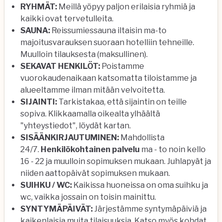
RYHMÄT:
Meillä yöpyy paljon erilaisia ryhmiä ja
kaikki ovat tervetulleita.
SAUNA:
Reissumiessauna iltaisin ma-to
majoitusvarauksen suoraan hotelliin tehneille.
Muulloin tilauksesta (maksullinen).
SEKAVAT HENKILÖT:
Poistamme
vuorokaudenaikaan katsomatta tiloistamme ja
alueeltamme ilman mitään velvoitetta.
SIJAINTI:
Tarkistakaa, että sijaintin on teille
sopiva. Klikkaamalla oikealta ylhäältä
"yhteystiedot", löydät kartan.
SISÄÄNKIRJAUTUMINEN:
Mahdollista
24/7.
Henkilökohtainen palvelu
ma - to noin kello
16 - 22 ja muulloin sopimuksen mukaan. Juhlapyät ja
niiden aattopäivät sopimuksen mukaan.
SUIHKU / WC:
Kaikissa huoneissa on oma suihku ja
wc, vaikka jossain on toisin mainittu.
SYNTYMÄPÄIVÄT:
Järjestämme syntymäpäiviä ja
kaikenlaisia muita tilaisuuksia. Katso myös kohdat