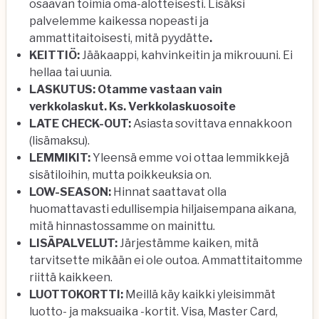
osaavan toimia oma-alotteisesti. Lisäksi
palvelemme kaikessa nopeasti ja
ammattitaitoisesti, mitä pyydätte
.
KEITTIÖ:
Jääkaappi, kahvinkeitin ja mikrouuni. Ei
hellaa tai uunia.
LASKUTUS: Otamme vastaan vain
verkkolaskut.
Ks. Verkkolaskuosoite
LATE CHECK-OUT:
Asiasta sovittava ennakkoon
(lisämaksu).
LEMMIKIT:
Yleensä emme voi ottaa lemmikkejä
sisätiloihin, mutta poikkeuksia on.
LOW-SEASON:
Hinnat saattavat olla
huomattavasti edullisempia hiljaisempana aikana,
mitä hinnastossamme on mainittu.
LISÄPALVELUT:
Järjestämme kaiken, mitä
tarvitsette mikään ei ole outoa. Ammattitaitomme
riittä kaikkeen.
LUOTTOKORTTI:
Meillä käy kaikki yleisimmät
luotto- ja maksuaika -kortit. Visa, Master Card,