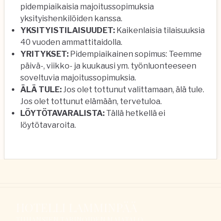
pidempiaikaisia majoitussopimuksia
yksityishenkilöiden kanssa.
YKSITYISTILAISUUDET:
Kaikenlaisia tilaisuuksia
40 vuoden ammattitaidolla.
YRITYKSET:
Pidempiaikainen sopimus: Teemme
päivä-, viikko- ja kuukausi ym. työnluonteeseen
soveltuvia majoitussopimuksia.
ÄLÄ TULE:
Jos olet tottunut valittamaan, älä tule.
Jos olet tottunut elämään, tervetuloa.
LÖYTÖTAVARALISTA:
Tällä hetkellä ei
löytötavaroita.
HOTELLI LAMMINPÄÄ
TUHANSIEN TARINOIDEN MAJATALO