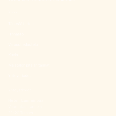
Sivut
Tärkeää tietoa
Hinnasto
Varaustiedustelu
Kuvia
Majatalon pitäjän tarinat
Yhteystiedot
Yhteystiedot
Hotelli Lamminpää
Vuorentaustantie 5
33420 Tampere