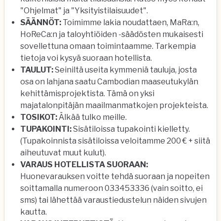
"Ohjelmat" ja "Yksityistilaisuudet".
SÄÄNNÖT:
Toimimme lakia noudattaen, MaRa:n,
HoReCa:n ja taloyhtiöiden -säädösten mukaisesti
sovellettuna omaan toimintaamme. Tarkempia
tietoja voi kysyä suoraan hotellista.
TAULUT:
Seiniltä useita kymmeniä tauluja, josta
osa on lahjana saatu Cambodian maaseutukylän
kehittämisprojektista. Tämä on yksi
majatalonpitäjän maailmanmatkojen projekteista.
TOSIKOT:
Älkää tulko meille.
TUPAKOINTI:
Sisätiloissa tupakointi kielletty.
(Tupakoinnista sisätiloissa veloitamme 200 € + siitä
aiheutuvat muut kulut).
VARAUS HOTELLISTA SUORAAN:
Huonevarauksen voitte tehdä suoraan ja nopeiten
soittamalla numeroon 033453336 (vain soitto, ei
sms) tai lähettää varaustiedustelun näiden sivujen
kautta.