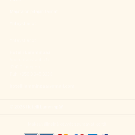
Majatalon pitäjän tarinat
Yhteystiedot
Yhteystiedot
Hotelli Lamminpää
Vuorentaustantie 5
33420 Tampere
Puh. +358 3 345 3336
hotellilamminpaa@gmail.com
©
2026
Hotelli Lamminpää
Maksuvälineinä käyvät seuraavat kortit: