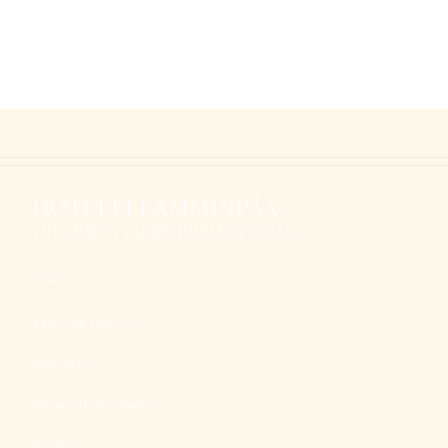
HOTELLI LAMMINPÄÄ
TUHANSIEN TARINOIDEN MAJATALO
Sivut
Tärkeää tietoa
Hinnasto
Varaustiedustelu
Kuvia