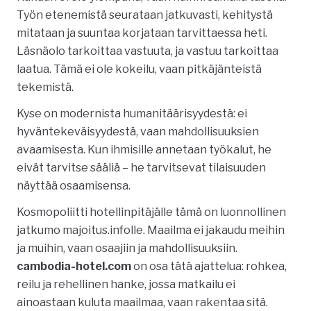
Työn etenemistä seurataan jatkuvasti, kehitystä
mitataan ja suuntaa korjataan tarvittaessa heti.
Läsnäolo tarkoittaa vastuuta, ja vastuu tarkoittaa
laatua. Tämä ei ole kokeilu, vaan pitkäjänteistä
tekemistä.
Kyse on modernista humanitäärisyydestä: ei
hyväntekeväisyydestä, vaan mahdollisuuksien
avaamisesta. Kun ihmisille annetaan työkalut, he
eivät tarvitse sääliä – he tarvitsevat tilaisuuden
näyttää osaamisensa.
Kosmopoliitti hotellinpitäjälle tämä on luonnollinen
jatkumo majoitus.infolle. Maailma ei jakaudu meihin
ja muihin, vaan osaajiin ja mahdollisuuksiin.
cambodia-hotel.com
on osa tätä ajattelua: rohkea,
reilu ja rehellinen hanke, jossa matkailu ei
ainoastaan kuluta maailmaa, vaan rakentaa sitä.