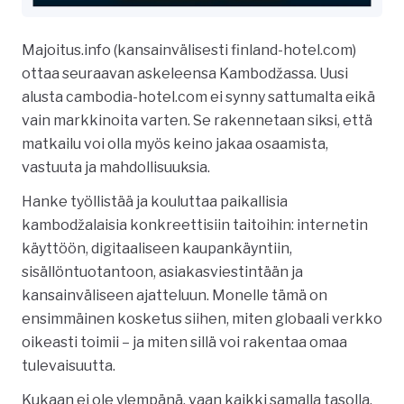
Majoitus.info (kansainvälisesti finland-hotel.com)
ottaa seuraavan askeleensa Kambodžassa. Uusi
alusta cambodia-hotel.com ei synny sattumalta eikä
vain markkinoita varten. Se rakennetaan siksi, että
matkailu voi olla myös keino jakaa osaamista,
vastuuta ja mahdollisuuksia.
Hanke työllistää ja kouluttaa paikallisia
kambodžalaisia konkreettisiin taitoihin: internetin
käyttöön, digitaaliseen kaupankäyntiin,
sisällöntuotantoon, asiakasviestintään ja
kansainväliseen ajatteluun. Monelle tämä on
ensimmäinen kosketus siihen, miten globaali verkko
oikeasti toimii – ja miten sillä voi rakentaa omaa
tulevaisuutta.
Kukaan ei ole ylempänä, vaan kaikki samalla tasolla.